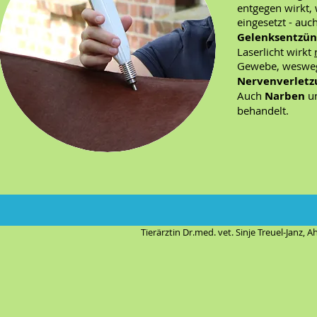
entgegen wirkt, 
eingesetzt - auc
Gelenksentzü
Laserlicht wirkt
Gewebe, wesweg
Nervenverletz
Auch
Narben
un
behandelt.
Tierärztin Dr.med. vet. Sinje Treuel-Janz