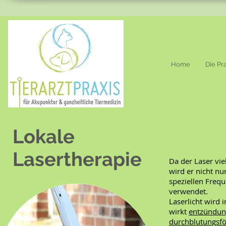
Home
Die Pr
Lokale
Lasertherapie
Da der Laser vie
wird er nicht n
speziellen Freq
verwendet.
Laserlicht wird 
wirkt
entzündu
durchblutungsf